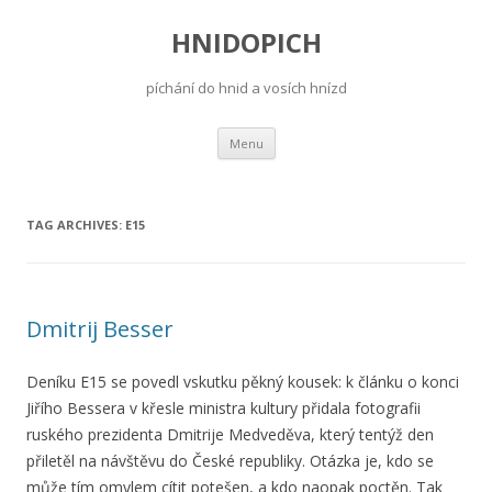
HNIDOPICH
píchání do hnid a vosích hnízd
Skip
Menu
to
content
TAG ARCHIVES:
E15
Dmitrij Besser
Deníku E15 se povedl vskutku pěkný kousek: k článku o konci
Jiřího Bessera v křesle ministra kultury přidala fotografii
ruského prezidenta Dmitrije Medveděva, který tentýž den
přiletěl na návštěvu do České republiky. Otázka je, kdo se
může tím omylem cítit potešen, a kdo naopak poctěn. Tak