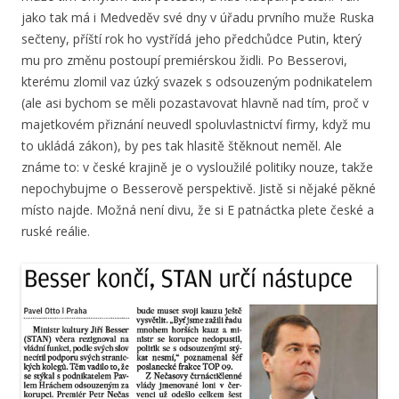
jako tak má i Medveděv své dny v úřadu prvního muže Ruska
sečteny, příští rok ho vystřídá jeho předchůdce Putin, který
mu pro změnu postoupí premiérskou židli. Po Besserovi,
kterému zlomil vaz úzký svazek s odsouzeným podnikatelem
(ale asi bychom se měli pozastavovat hlavně nad tím, proč v
majetkovém přiznání neuvedl spoluvlastnictví firmy, když mu
to ukládá zákon), by pes tak hlasitě štěknout neměl. Ale
známe to: v české krajině je o vysloužilé politiky nouze, takže
nepochybujme o Besserově perspektivě. Jistě si nějaké pěkné
místo najde. Možná není divu, že si E patnáctka plete české a
ruské reálie.