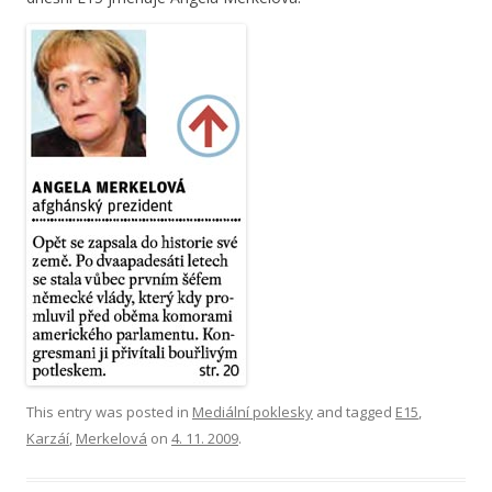
This entry was posted in
Mediální poklesky
and tagged
E15
,
Karzáí
,
Merkelová
on
4. 11. 2009
.