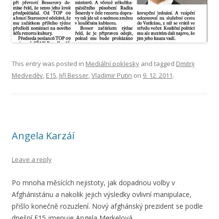
This entry was posted in
Mediální poklesky
and tagged
Dmitrij
Medveděv
,
E15
,
Jiří Besser
,
Vladimir Putin
on
9. 12. 2011
.
Angela Karzáí
Leave a reply
Po mnoha měsících nejistoty, jak dopadnou volby v
Afghánistánu a nakolik jejich výsledky ovlivní manipulace,
přišlo konečně rozuzlení. Nový afghánský prezident se podle
dnešní E15 jmenuje Angela Merkelová.