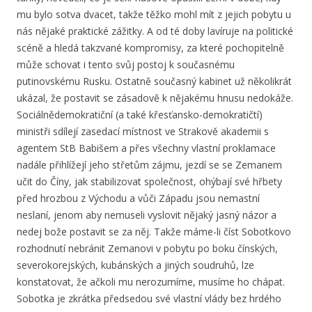
mu bylo sotva dvacet, takže těžko mohl mít z jejich pobytu u
nás nějaké praktické zážitky. A od té doby lavíruje na politické
scéně a hledá takzvané kompromisy, za které pochopitelně
může schovat i tento svůj postoj k současnému
putinovskému Rusku. Ostatně současný kabinet už několikrát
ukázal, že postavit se zásadově k nějakému hnusu nedokáže.
Sociálnědemokratiční (a také křesťansko-demokratičtí)
ministři sdílejí zasedací místnost ve Strakově akademii s
agentem StB Babišem a přes všechny vlastní proklamace
nadále přihlížejí jeho střetům zájmu, jezdí se se Zemanem
učit do Číny, jak stabilizovat společnost, ohýbají své hřbety
před hrozbou z Východu a vůči Západu jsou nemastní
neslaní, jenom aby nemuseli vyslovit nějaký jasný názor a
nedej bože postavit se za něj. Takže máme-li číst Sobotkovo
rozhodnutí nebránit Zemanovi v pobytu po boku čínských,
severokorejských, kubánských a jiných soudruhů, lze
konstatovat, že ačkoli mu nerozumíme, musíme ho chápat.
Sobotka je zkrátka předsedou své vlastní vlády bez hrdého