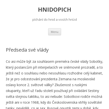
HNIDOPICH
píchání do hnid a vosích hnízd
Skip
Menu
to
content
Předseda své vlády
Co asi může být za souhlasem premiéra české vlády Sobotky,
který poslancům při interpelacích ve sněmovně prozradil, a to
ještě než o souhlasu nebo nesouhlasu rozhodne celý kabinet,
že je pro odcestování prezidenta Zemana na moskevské
oslavy konce 2. světové války? Zkušenost s ruskými
okupanty, kteří už řadu století používají při ovládání šestiny
světa stejnou taktiku, to asi nebude: Sobotkovi rodiče možná
ještě ani v roce 1968, kdy do Československa vtrhly sovětské
tanky, nevěděli, co je sex. Rusové opustili zemi v době, kdy